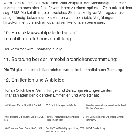
Vermittlers konkret sein wird, steht zum Zeitpunkt der Aushändigung dieser
Information noch nicht fest. Er wird Ihnen zu einem späteren Zeitpunkt auf dem
sog. ESIS-Merkblatt mitgeteilt, welches Sie rechtzeitig vor Vertragsschluss
ausgehändigt bekommen. Es können weitere variable Vergütungen
hinzukommen, die sich an qualitativen Merkmalen bemessen.
10. Produktauswahlpalette bei der
Immobiliardarlehensvermittlung:
Der Vermittler wird unabhängig tätig.
11. Beratung bei der Immobiliardarlehensvermittlung:
Die Tätigkeit als Immobiliardarlehensvermittler beinhaltet auch Beratung.
12. Emittenten und Anbieter:
Florian Ottich bietet Vermittlungs- und Beratungsleistungen zu den
Finanzanlagen der folgenden Emittenten und Anbieter an:
1-4-9 Invest Fonds GmbH & Co. KG
F5 Crypto Management GmbH
Metzler International Investments Public
Limited Company
10x Founders Co-Invest I GmbH & Co.
Family Trust Beteiligungsholding FTB
MFG Investment Fund Public Limited
KG
GmbH & Co. KG
Company
10x Founders Fund GmbH & Co. KG
Family Trust Beteiligungsholding FTB
MFM Funds (Lux)
II GmbH & Co. KG