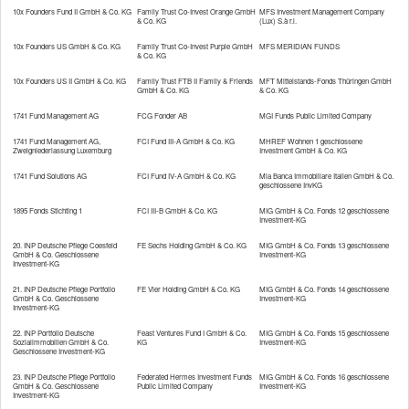
10x Founders Fund II GmbH & Co. KG
Family Trust Co-Invest Orange GmbH
MFS Investment Management Company
& Co. KG
(Lux) S.à r.l.
10x Founders US GmbH & Co. KG
Family Trust Co-Invest Purple GmbH
MFS MERIDIAN FUNDS
& Co. KG
10x Founders US II GmbH & Co. KG
Family Trust FTB II Family & Friends
MFT Mittelstands-Fonds Thüringen GmbH
GmbH & Co. KG
& Co. KG
1741 Fund Management AG
FCG Fonder AB
MGI Funds Public Limited Company
1741 Fund Management AG,
FCI Fund III-A GmbH & Co. KG
MHREF Wohnen 1 geschlossene
Zweigniederlassung Luxemburg
Investment GmbH & Co. KG
1741 Fund Solutions AG
FCI Fund IV-A GmbH & Co. KG
Mia Banca Immobiliare Italien GmbH & Co.
geschlossene InvKG
1895 Fonds Stichting 1
FCI III-B GmbH & Co. KG
MIG GmbH & Co. Fonds 12 geschlossene
Investment-KG
20. INP Deutsche Pflege Coesfeld
FE Sechs Holding GmbH & Co. KG
MIG GmbH & Co. Fonds 13 geschlossene
GmbH & Co. Geschlossene
Investment-KG
Investment-KG
21. INP Deutsche Pflege Portfolio
FE Vier Holding GmbH & Co. KG
MIG GmbH & Co. Fonds 14 geschlossene
GmbH & Co. Geschlossene
Investment-KG
Investment-KG
22. INP Portfolio Deutsche
Feast Ventures Fund I GmbH & Co.
MIG GmbH & Co. Fonds 15 geschlossene
Sozialimmobilien GmbH & Co.
KG
Investment-KG
Geschlossene Investment-KG
23. INP Deutsche Pflege Portfolio
Federated Hermes Investment Funds
MIG GmbH & Co. Fonds 16 geschlossene
GmbH & Co. Geschlossene
Public Limited Company
Investment-KG
Investment-KG